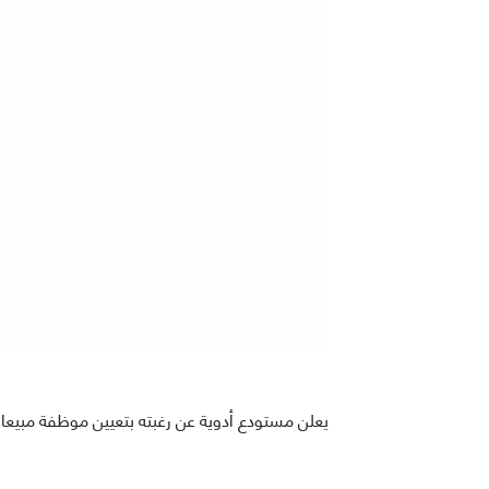
يعلن مستودع أدوية عن رغبته بتعيين موظفة مبيعات عبر الهاتف (Telesales) على أن تتوف