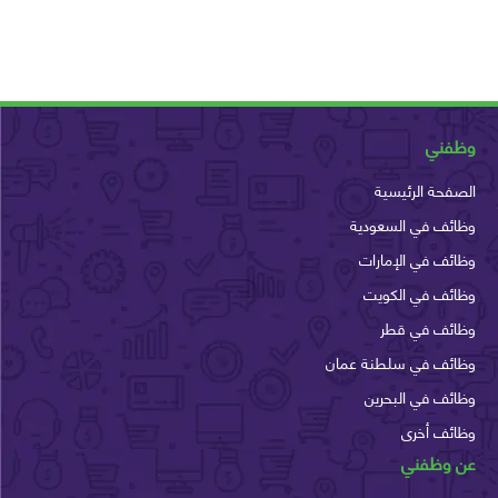
ني
حة الرئيسية
ف في السعودية
ف في الإمارات
ئف في الكويت
ئف في قطر
ئف في سلطنة عمان
ف في البحرين
ئف أخرى
وظفني