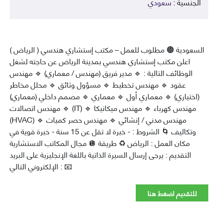
لجنسية :
سعودي
سعودية 🟤 مطلوب للعمل – مكتب إستشاري هندسي ( الرياض )
اعلن مكتب إستشاري هندسي بمدينة الرياض عن حاجته لشغل
الوظائف التالية : 🔹 مدير فريق (مهندس / معماري) 🔹 مهندس
عقود 🔹 مهندس تخطيط 🔹 مسؤول وثائق 🔹 محلل مخاطر
اختياري) 🔹 معماري أول 🔹 معماري 🔹 مصمم داخلي (معماري)
🔹 مهندس اتصالات (IT) 🔹 مهندس كهرباء 🔹 مهندس ميكانيكا
(HVAC) 🔹 مهندس مدني / إنشائي 🔹 مهندس حصر كميات
وتكاليف 🌀 الشروط : - خبرة لا تقل عن 15 سنة - خبرة قوية في
مجال المكاتب الاستشارية 🪩 مكان العمل : الرياض ♻️ طريقة
التقديم : يرجى إرسال السيرة الذاتية باللغة الإنجليزية على البريد
الإلكتروني التالي : 📧
للتقديم اضغط هنا