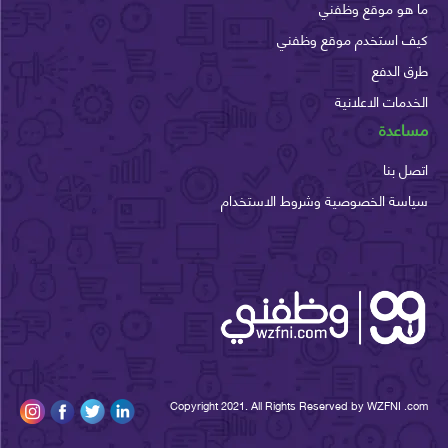
هو موقع وظفني
 استخدم موقع وظفني
الدفع
مات الاعلانية
عدة
 بنا
سة الخصوصية وشروط الاستخدام
Copyright 2021. All Rights Reserved by WZFNI 